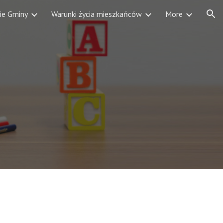
ie Gminy
Warunki życia mieszkańców
More
ion