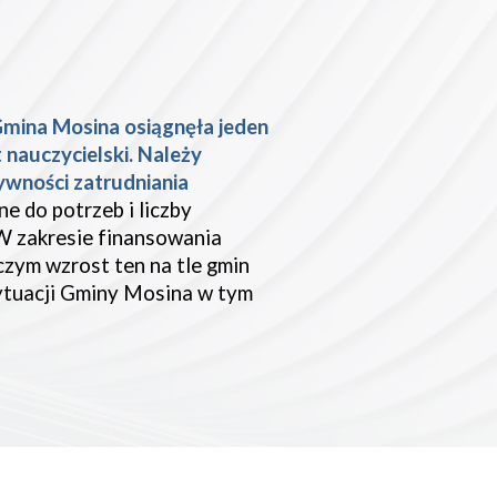
mina Mosina osiągnęła jeden 
 nauczycielski. Należy 
wności zatrudniania 
 do potrzeb i liczby 
W zakresie finansowania 
zym wzrost ten na tle gmin 
ytuacji Gminy Mosina w tym 