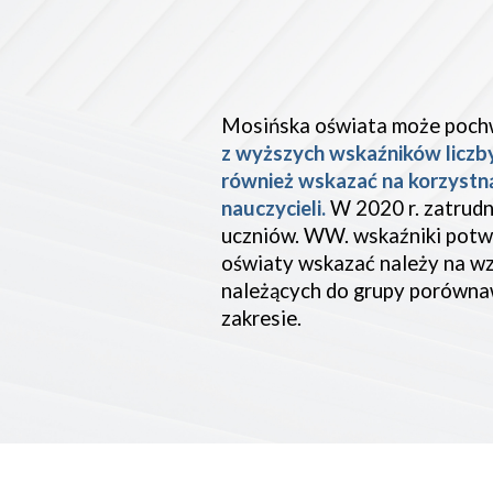
Mosińska oświata może pochw
z wyższych wskaźników liczby d
również wskazać na korzystną
nauczycieli. 
W 2020 r. zatrudn
uczniów. WW. wskaźniki potwi
oświaty wskazać należy na wzr
należących do grupy porównaw
zakresie.