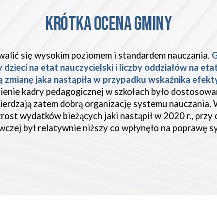
KRÓTKA OCENA GMINY
alić się wysokim poziomem i standardem nauczania. 
G
zieci na etat nauczycielski i liczby oddziałów na etat
 zmianę jaka nastąpiła w przypadku wskaźnika efekty
ienie kadry pedagogicznej w szkołach było dostosowane
erdzają zatem dobrą organizację systemu nauczania. 
ost wydatków bieżących jaki nastąpił w 2020 r., przy c
czej był relatywnie niższy co wpłynęło na poprawę s