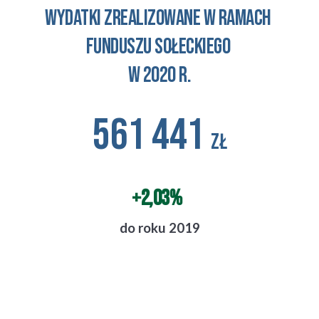
Wydatki zrealizowane w ramach 
funduszu sołeckiego 
w 2020 r.
561 441 
zł
+2,03%
do roku 2019